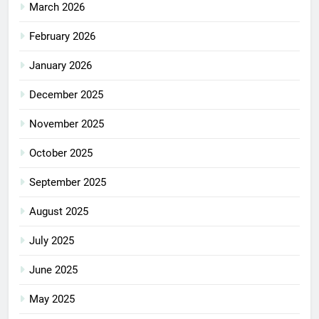
March 2026
February 2026
January 2026
December 2025
November 2025
October 2025
September 2025
August 2025
July 2025
June 2025
May 2025