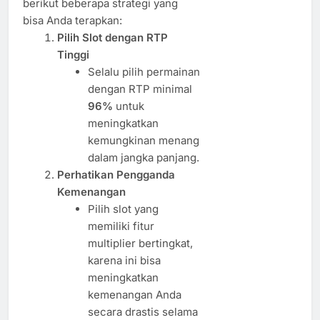
berikut beberapa strategi yang
bisa Anda terapkan:
Pilih Slot dengan RTP
Tinggi
Selalu pilih permainan
dengan RTP minimal
96%
untuk
meningkatkan
kemungkinan menang
dalam jangka panjang.
Perhatikan Pengganda
Kemenangan
Pilih slot yang
memiliki fitur
multiplier bertingkat,
karena ini bisa
meningkatkan
kemenangan Anda
secara drastis selama