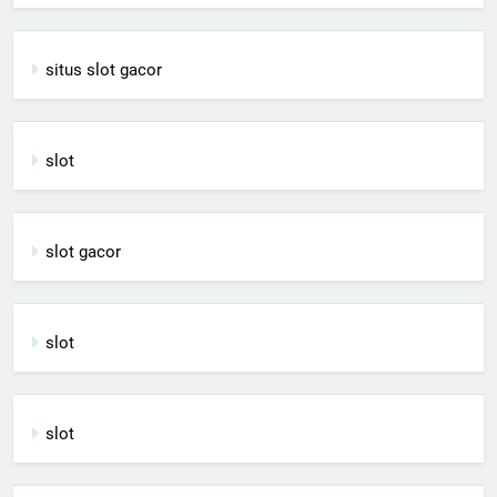
situs slot gacor
slot
slot gacor
slot
slot