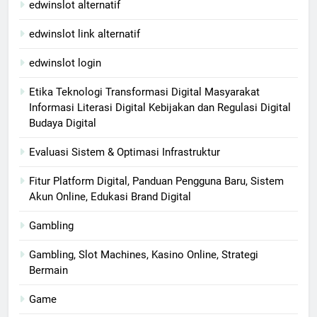
edwinslot alternatif
edwinslot link alternatif
edwinslot login
Etika Teknologi Transformasi Digital Masyarakat
Informasi Literasi Digital Kebijakan dan Regulasi Digital
Budaya Digital
Evaluasi Sistem & Optimasi Infrastruktur
Fitur Platform Digital, Panduan Pengguna Baru, Sistem
Akun Online, Edukasi Brand Digital
Gambling
Gambling, Slot Machines, Kasino Online, Strategi
Bermain
Game