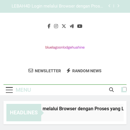
Skip
Login KAYA787 melalui Browser dengan Proses
to
yang Lebih Efisien
content
Panduan Mengatasi Notifikasi Kesalahan saat
Login KAYA787 secara Tepat
EDWINSLOT Login melalui Browser dengan
Proses yang Lebih Efisien
LEBAH4D Login melalui Browser dengan Proses
yang Lebih Efisien dan Terarah
Login KAYA787 melalui Browser dengan Proses
yang Lebih Efisien
Blue Lagoon
Nikmati Suasana Eksotis Dengan
Panduan Mengatasi Notifikasi Kesalahan saat
NEWSLETTER
RANDOM NEWS
Lodge Huahine
Login KAYA787 secara Tepat
Penginapan Di Blue Lagoon Lodge Huahine.
Pengalaman Tak Terlupakan Di Pulau Yang
MENU
Indah.
WINSLOT Login melalui Browser dengan Proses yang Lebih Ef
HEADLINES
Weeks Ago