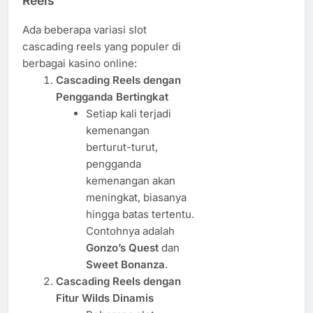
Reels
Ada beberapa variasi slot
cascading reels yang populer di
berbagai kasino online:
Cascading Reels dengan
Pengganda Bertingkat
Setiap kali terjadi
kemenangan
berturut-turut,
pengganda
kemenangan akan
meningkat, biasanya
hingga batas tertentu.
Contohnya adalah
Gonzo’s Quest
dan
Sweet Bonanza
.
Cascading Reels dengan
Fitur Wilds Dinamis