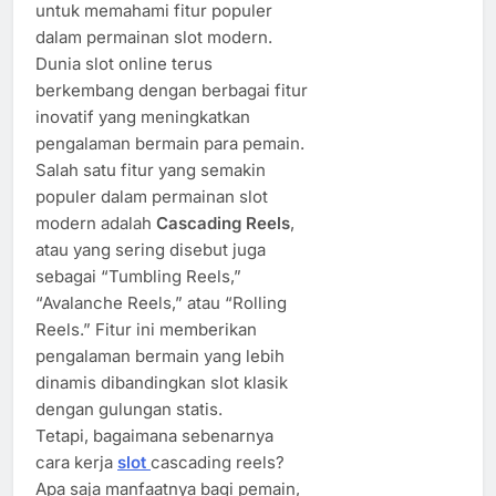
untuk memahami fitur populer
dalam permainan slot modern.
Dunia slot online terus
berkembang dengan berbagai fitur
inovatif yang meningkatkan
pengalaman bermain para pemain.
Salah satu fitur yang semakin
populer dalam permainan slot
modern adalah
Cascading Reels
,
atau yang sering disebut juga
sebagai “Tumbling Reels,”
“Avalanche Reels,” atau “Rolling
Reels.” Fitur ini memberikan
pengalaman bermain yang lebih
dinamis dibandingkan slot klasik
dengan gulungan statis.
Tetapi, bagaimana sebenarnya
cara kerja
slot
cascading reels?
Apa saja manfaatnya bagi pemain,