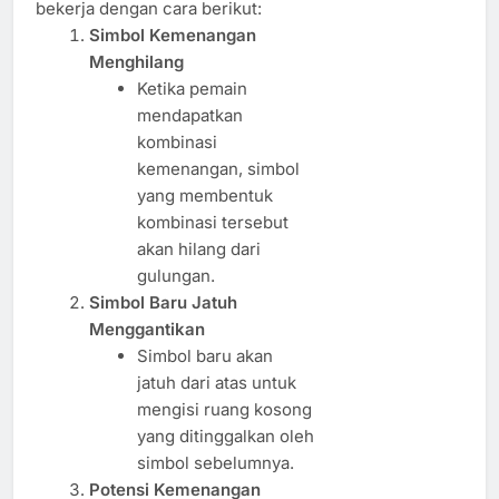
bekerja dengan cara berikut:
Simbol Kemenangan
Menghilang
Ketika pemain
mendapatkan
kombinasi
kemenangan, simbol
yang membentuk
kombinasi tersebut
akan hilang dari
gulungan.
Simbol Baru Jatuh
Menggantikan
Simbol baru akan
jatuh dari atas untuk
mengisi ruang kosong
yang ditinggalkan oleh
simbol sebelumnya.
Potensi Kemenangan