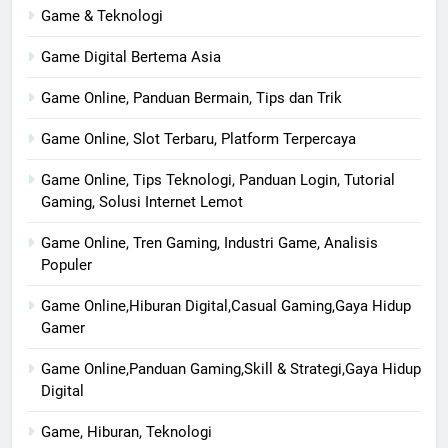
Game & Teknologi
Game Digital Bertema Asia
Game Online, Panduan Bermain, Tips dan Trik
Game Online, Slot Terbaru, Platform Terpercaya
Game Online, Tips Teknologi, Panduan Login, Tutorial
Gaming, Solusi Internet Lemot
Game Online, Tren Gaming, Industri Game, Analisis
Populer
Game Online,Hiburan Digital,Casual Gaming,Gaya Hidup
Gamer
Game Online,Panduan Gaming,Skill & Strategi,Gaya Hidup
Digital
Game, Hiburan, Teknologi