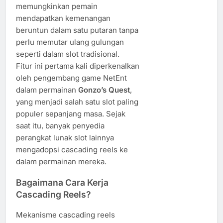
memungkinkan pemain
mendapatkan kemenangan
beruntun dalam satu putaran tanpa
perlu memutar ulang gulungan
seperti dalam slot tradisional.
Fitur ini pertama kali diperkenalkan
oleh pengembang game NetEnt
dalam permainan
Gonzo’s Quest
,
yang menjadi salah satu slot paling
populer sepanjang masa. Sejak
saat itu, banyak penyedia
perangkat lunak slot lainnya
mengadopsi cascading reels ke
dalam permainan mereka.
Bagaimana Cara Kerja
Cascading Reels?
Mekanisme cascading reels