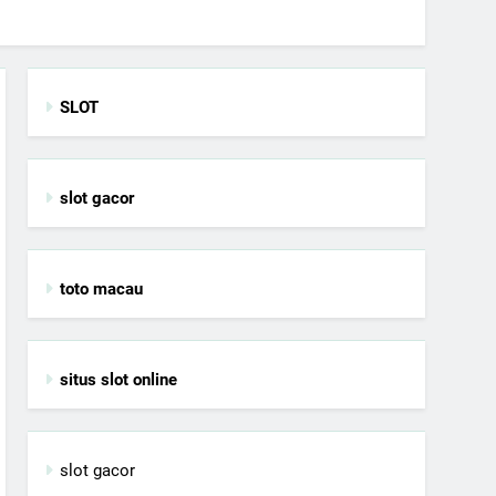
SLOT
slot gacor
toto macau
situs slot online
slot gacor