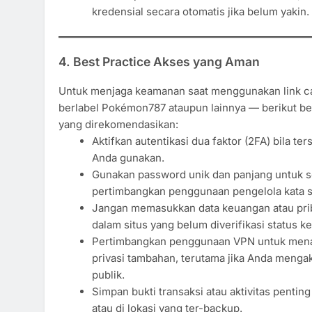
kredensial secara otomatis jika belum yakin.
4. Best Practice Akses yang Aman
Untuk menjaga keamanan saat menggunakan link c
berlabel Pokémon787 ataupun lainnya — berikut be
yang direkomendasikan:
Aktifkan autentikasi dua faktor (2FA) bila ter
Anda gunakan.
Gunakan password unik dan panjang untuk se
pertimbangkan penggunaan pengelola kata s
Jangan memasukkan data keuangan atau priba
dalam situs yang belum diverifikasi status 
Pertimbangkan penggunaan VPN untuk men
privasi tambahan, terutama jika Anda mengak
publik.
Simpan bukti transaksi atau aktivitas penting
atau di lokasi yang ter-backup.