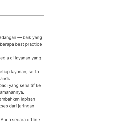
adangan — baik yang
berapa best practice
sedia di layanan yang
tiap layanan, serta
andi.
di yang sensitif ke
keamanannya.
ambahkan lapisan
ses dari jaringan
 Anda secara offline