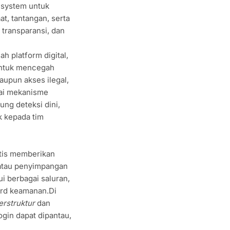
t system untuk
at, tantangan, serta
 transparansi, dan
h platform digital,
Untuk mencegah
aupun akses ilegal,
ai mekanisme
ung deteksi dini,
k kepada tim
tis memberikan
n atau penyimpangan
ui berbagai saluran,
oard keamanan.Di
erstruktur
dan
ogin dapat dipantau,