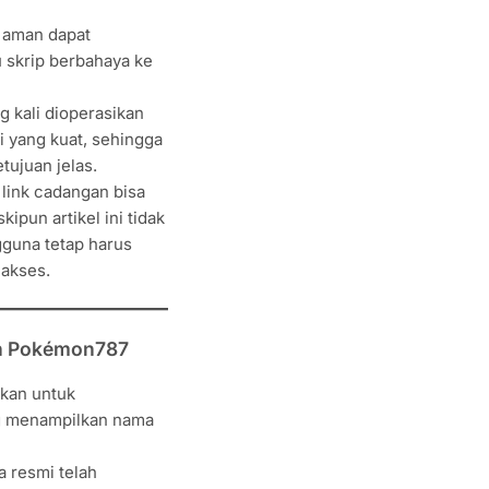
g aman dapat
 skrip berbahaya ke
g kali dioperasikan
si yang kuat, sehingga
tujuan jelas.
link cadangan bisa
ipun artikel ini tidak
guna tetap harus
iakses.
an Pokémon787
akan untuk
g menampilkan nama
 resmi telah