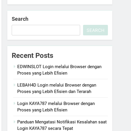
Search
SEARCH
Recent Posts
EDWINSLOT Login melalui Browser dengan
Proses yang Lebih Efisien
LEBAH4D Login melalui Browser dengan
Proses yang Lebih Efisien dan Terarah
Login KAYA787 melalui Browser dengan
Proses yang Lebih Efisien
Panduan Mengatasi Notifikasi Kesalahan saat
Login KAYA787 secara Tepat