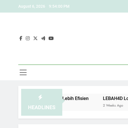
Skip
August 6, 2026
9:54:01 PM
to
content
Blu
Nikmati S
gan Proses yang Lebih Efisien
LEBAH4D Login melalui B
2 Weeks Ago
HEADLINES