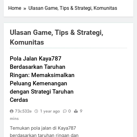
Home
Ulasan Game, Tips & Strategi, Komunitas
Ulasan Game, Tips & Strategi,
Komunitas
Pola Jalan Kaya787
Berdasarkan Taruhan
Ringan: Memaksimalkan
Peluang Kemenangan
dengan Strategi Taruhan
Cerdas
73c532e
1 year ago
0
9
mins
Temukan pola jalan di Kaya787
berdasarkan taruhan ringan dan