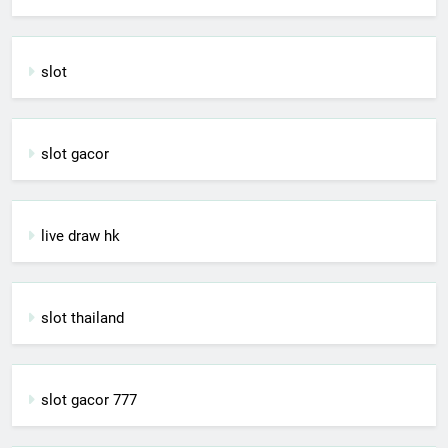
slot
slot gacor
live draw hk
slot thailand
slot gacor 777