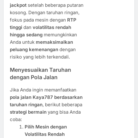
jackpot
setelah beberapa putaran
kosong. Dengan taruhan ringan,
fokus pada mesin dengan
RTP
tinggi
dan
volatilitas rendah
hingga sedang
memungkinkan
Anda untuk
memaksimalkan
peluang kemenangan
dengan
risiko yang lebih terkendali.
Menyesuaikan Taruhan
dengan Pola Jalan
Jika Anda ingin memanfaatkan
pola jalan Kaya787 berdasarkan
taruhan ringan
, berikut beberapa
strategi bermain
yang bisa Anda
coba:
Pilih Mesin dengan
Volatilitas Rendah