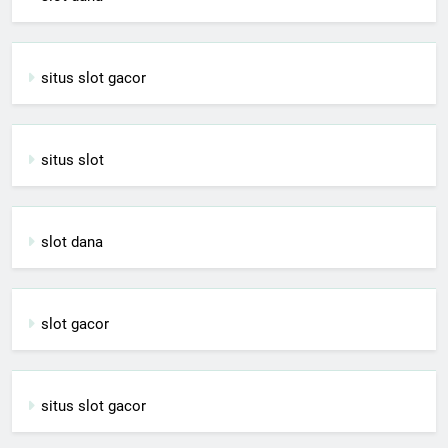
situs slot gacor
situs slot
slot dana
slot gacor
situs slot gacor