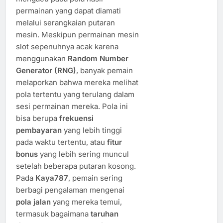
permainan yang dapat diamati
melalui serangkaian putaran
mesin. Meskipun permainan mesin
slot sepenuhnya acak karena
menggunakan
Random Number
Generator (RNG)
, banyak pemain
melaporkan bahwa mereka melihat
pola tertentu yang terulang dalam
sesi permainan mereka. Pola ini
bisa berupa
frekuensi
pembayaran
yang lebih tinggi
pada waktu tertentu, atau
fitur
bonus
yang lebih sering muncul
setelah beberapa putaran kosong.
Pada
Kaya787
, pemain sering
berbagi pengalaman mengenai
pola jalan
yang mereka temui,
termasuk bagaimana
taruhan