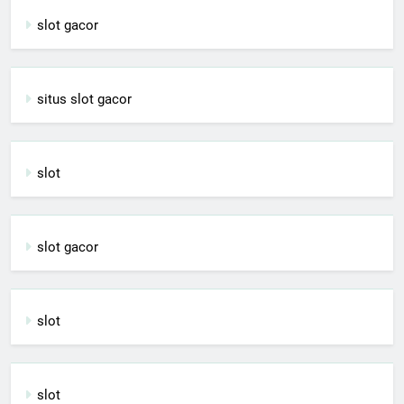
slot gacor
situs slot gacor
slot
slot gacor
slot
slot