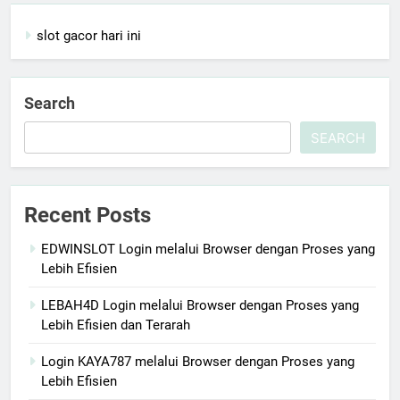
slot gacor hari ini
Search
SEARCH
Recent Posts
EDWINSLOT Login melalui Browser dengan Proses yang
Lebih Efisien
LEBAH4D Login melalui Browser dengan Proses yang
Lebih Efisien dan Terarah
Login KAYA787 melalui Browser dengan Proses yang
Lebih Efisien