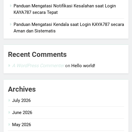
Panduan Mengatasi Notifikasi Kesalahan saat Login
KAYA787 secara Tepat
Panduan Mengatasi Kendala saat Login KAYA787 secara
Aman dan Sistematis
Recent Comments
A WordPress Commenter
on
Hello world!
Archives
July 2026
June 2026
May 2026