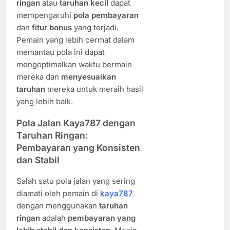
ringan
atau
taruhan kecil
dapat
mempengaruhi
pola pembayaran
dan
fitur bonus
yang terjadi.
Pemain yang lebih cermat dalam
memantau pola ini dapat
mengoptimalkan waktu bermain
mereka dan
menyesuaikan
taruhan
mereka untuk meraih hasil
yang lebih baik.
Pola Jalan Kaya787 dengan
Taruhan Ringan:
Pembayaran yang Konsisten
dan Stabil
Salah satu pola jalan yang sering
diamati oleh pemain di
kaya787
dengan menggunakan
taruhan
ringan
adalah
pembayaran yang