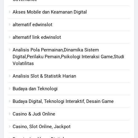
Akses Mobile dan Keamanan Digital
alternatif edwinslot
alternatif link edwinslot
Analisis Pola Permainan,Dinamika Sistem
Digital,Perilaku Pemain,Psikologi Interaksi Game,Studi
Volatilitas
Analisis Slot & Statistik Harian
Budaya dan Teknologi
Budaya Digital, Teknologi Interaktif, Desain Game
Casino & Judi Online
Casino, Slot Online, Jackpot