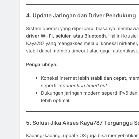
4.
Update Jaringan dan Driver Pendukung
Sistem operasi yang diperbarui biasanya membawa
driver Wi-Fi, seluler, atau Bluetooth
. Hal ini krusi
Kaya787 yang mengakses melalui koneksi nirkabel, 
stabil dapat memicu timeout atau gagal autentikasi.
Pengaruhnya:
Koneksi internet
lebih stabil dan cepat
, mem
seperti
“connection timed out”
.
Dukungan jaringan modern seperti IPv6 da
lebih optimal.
5.
Solusi Jika Akses Kaya787 Terganggu S
Kadang-kadang, update OS juga bisa menyebabkan 