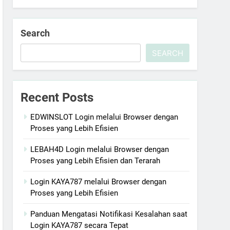
Search
SEARCH
Recent Posts
EDWINSLOT Login melalui Browser dengan
Proses yang Lebih Efisien
LEBAH4D Login melalui Browser dengan
Proses yang Lebih Efisien dan Terarah
Login KAYA787 melalui Browser dengan
Proses yang Lebih Efisien
Panduan Mengatasi Notifikasi Kesalahan saat
Login KAYA787 secara Tepat