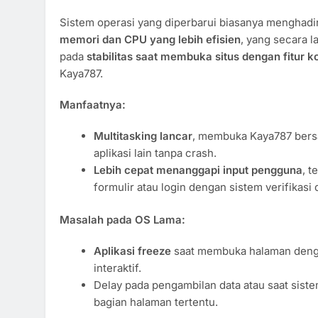
Sistem operasi yang diperbarui biasanya menghad
memori dan CPU yang lebih efisien
, yang secara 
pada
stabilitas saat membuka situs dengan fitur 
Kaya787.
Manfaatnya:
Multitasking lancar
, membuka Kaya787 ber
aplikasi lain tanpa crash.
Lebih cepat menanggapi input pengguna
, t
formulir atau login dengan sistem verifikasi 
Masalah pada OS Lama:
Aplikasi freeze
saat membuka halaman deng
interaktif.
Delay pada pengambilan data atau saat sist
bagian halaman tertentu.