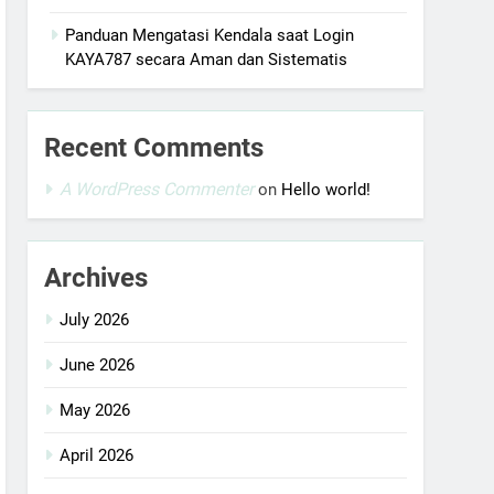
Panduan Mengatasi Kendala saat Login
KAYA787 secara Aman dan Sistematis
Recent Comments
A WordPress Commenter
on
Hello world!
Archives
July 2026
June 2026
May 2026
April 2026