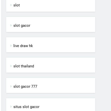
slot
slot gacor
live draw hk
slot thailand
slot gacor 777
situs slot gacor