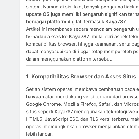
sistem. Namun di sisi lain, banyak pengguna tidak
update OS juga memiliki pengaruh signifikan ter
berbagai platform digital
, termasuk
Kaya787
.
Artikel ini membahas secara mendalam
pengaruh u
terhadap akses ke Kaya787
, mulai dari aspek tekn
kompatibilitas browser, hingga keamanan, serta b
dapat menyesuaikan diri agar tetap memperoleh pe
dalam menggunakan platform tersebut.
1.
Kompatibilitas Browser dan Akses Situs
Setiap sistem operasi membawa pembaruan pada
e
bawaan
atau mendukung versi terbaru dari browser
Google Chrome, Mozilla Firefox, Safari, dan Micro
situs seperti Kaya787 menggunakan
teknologi we
HTML5, JavaScript ES6, dan TLS versi terbaru, ma
operasi memungkinkan browser menjalankan elem
lebih lancar.