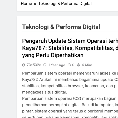
Home
Teknologi & Performa Digital
Teknologi & Performa Digital
Pengaruh Update Sistem Operasi ter
Kaya787: Stabilitas, Kompatibilitas
yang Perlu Diperhatikan
73c532e
1 Year Ago
0
6 Mins
Pembaruan sistem operasi memengaruhi akses ke p
Kaya787. Artikel ini membahas bagaimana update 
stabilitas, kompatibilitas browser, keamanan, dan p
mengakses situs digital.
Pembaruan sistem operasi (OS) merupakan bagian p
pemeliharaan perangkat digital. Baik di komputer, 
pintar, sistem operasi yang terus diperbarui memb
seperti peningkatan keamanan, kompatibilitas aplik