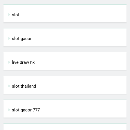
slot
slot gacor
live draw hk
slot thailand
slot gacor 777