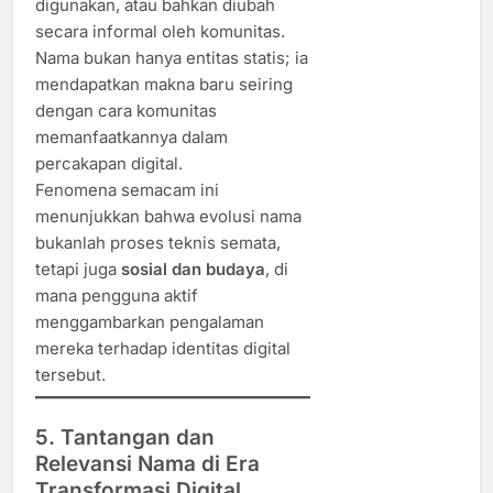
digunakan, atau bahkan diubah
secara informal oleh komunitas.
Nama bukan hanya entitas statis; ia
mendapatkan makna baru seiring
dengan cara komunitas
memanfaatkannya dalam
percakapan digital.
Fenomena semacam ini
menunjukkan bahwa evolusi nama
bukanlah proses teknis semata,
tetapi juga
sosial dan budaya
, di
mana pengguna aktif
menggambarkan pengalaman
mereka terhadap identitas digital
tersebut.
5. Tantangan dan
Relevansi Nama di Era
Transformasi Digital