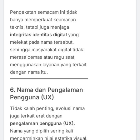
Pendekatan semacam ini tidak
hanya memperkuat keamanan
teknis, tetapi juga menjaga
integritas identitas digital
yang
melekat pada nama tersebut,
sehingga masyarakat digital tidak
merasa cemas atau ragu saat
menggunakan layanan yang terkait
dengan nama itu.
6. Nama dan Pengalaman
Pengguna (UX)
Tidak kalah penting, evolusi nama
juga terkait erat dengan
pengalaman pengguna (UX)
.
Nama yang dipilih sering kali
mencerminkan nilai estetika visual,