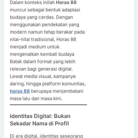
Dalam konteks inilah
Horas 88
muncul sebagai bentuk adaptasi
budaya yang cerdas. Dengan
menggunakan pendekatan yang
modern namun tetap berakar pada
nilai-nilai tradisional, Horas 88
menjadi medium untuk
mengenalkan kembali budaya
Batak dalam format yang lebih
relevan bagi generasi digital.
Lewat media visual, kampanye
daring, hingga platform komunitas,
horas 88
berupaya menjembatani
masa lalu dan masa kini.
Identitas Digital: Bukan
Sekadar Nama di Profil
Di era digital, identitas seseorang