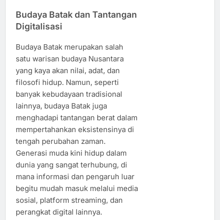
Budaya Batak dan Tantangan
Digitalisasi
Budaya Batak merupakan salah
satu warisan budaya Nusantara
yang kaya akan nilai, adat, dan
filosofi hidup. Namun, seperti
banyak kebudayaan tradisional
lainnya, budaya Batak juga
menghadapi tantangan berat dalam
mempertahankan eksistensinya di
tengah perubahan zaman.
Generasi muda kini hidup dalam
dunia yang sangat terhubung, di
mana informasi dan pengaruh luar
begitu mudah masuk melalui media
sosial, platform streaming, dan
perangkat digital lainnya.