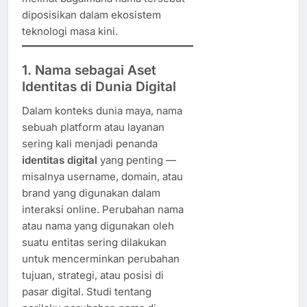
diposisikan dalam ekosistem
teknologi masa kini.
1. Nama sebagai Aset
Identitas di Dunia Digital
Dalam konteks dunia maya, nama
sebuah platform atau layanan
sering kali menjadi penanda
identitas digital
yang penting —
misalnya username, domain, atau
brand yang digunakan dalam
interaksi online. Perubahan nama
atau nama yang digunakan oleh
suatu entitas sering dilakukan
untuk mencerminkan perubahan
tujuan, strategi, atau posisi di
pasar digital. Studi tentang