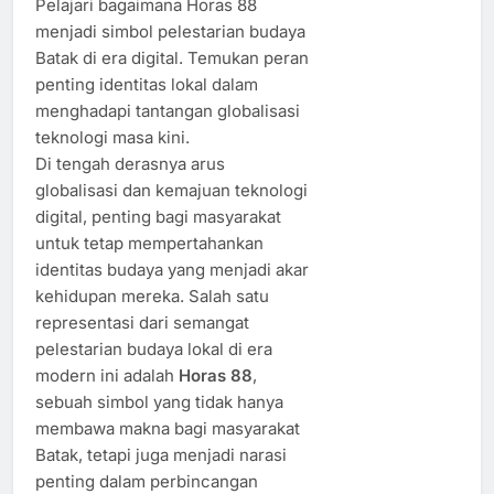
Pelajari bagaimana Horas 88
menjadi simbol pelestarian budaya
Batak di era digital. Temukan peran
penting identitas lokal dalam
menghadapi tantangan globalisasi
teknologi masa kini.
Di tengah derasnya arus
globalisasi dan kemajuan teknologi
digital, penting bagi masyarakat
untuk tetap mempertahankan
identitas budaya yang menjadi akar
kehidupan mereka. Salah satu
representasi dari semangat
pelestarian budaya lokal di era
modern ini adalah
Horas 88
,
sebuah simbol yang tidak hanya
membawa makna bagi masyarakat
Batak, tetapi juga menjadi narasi
penting dalam perbincangan