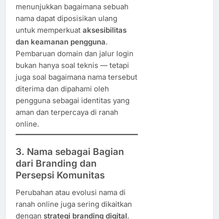
menunjukkan bagaimana sebuah
nama dapat diposisikan ulang
untuk memperkuat
aksesibilitas
dan keamanan pengguna
.
Pembaruan domain dan jalur login
bukan hanya soal teknis — tetapi
juga soal bagaimana nama tersebut
diterima dan dipahami oleh
pengguna sebagai identitas yang
aman dan terpercaya di ranah
online.
3. Nama sebagai Bagian
dari Branding dan
Persepsi Komunitas
Perubahan atau evolusi nama di
ranah online juga sering dikaitkan
dengan
strategi branding digital
.