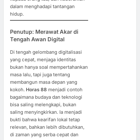
dalam menghadapi tantangan
hidup.
Penutup: Merawat Akar di
Tengah Awan Digital
Di tengah gelombang digitalisasi
yang cepat, menjaga identitas
bukan hanya soal mempertahankan
masa lalu, tapi juga tentang
membangun masa depan yang
kokoh.
Horas 88
menjadi contoh
bagaimana budaya dan teknologi
bisa saling melengkapi, bukan
saling menyingkirkan. Ia menjadi
bukti bahwa kearifan lokal tetap
relevan, bahkan lebih dibutuhkan,
di zaman yang serba cepat dan