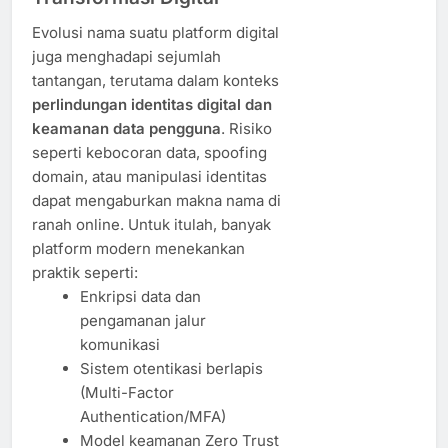
Evolusi nama suatu platform digital
juga menghadapi sejumlah
tantangan, terutama dalam konteks
perlindungan identitas digital dan
keamanan data pengguna
. Risiko
seperti kebocoran data, spoofing
domain, atau manipulasi identitas
dapat mengaburkan makna nama di
ranah online. Untuk itulah, banyak
platform modern menekankan
praktik seperti:
Enkripsi data dan
pengamanan jalur
komunikasi
Sistem otentikasi berlapis
(Multi-Factor
Authentication/MFA)
Model keamanan Zero Trust