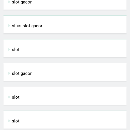
slot gacor
situs slot gacor
slot
slot gacor
slot
slot