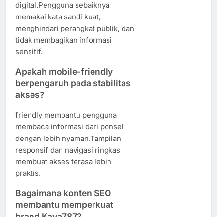
digital.Pengguna sebaiknya
memakai kata sandi kuat,
menghindari perangkat publik, dan
tidak membagikan informasi
sensitif.
Apakah mobile-friendly
berpengaruh pada stabilitas
akses?
friendly membantu pengguna
membaca informasi dari ponsel
dengan lebih nyaman.Tampilan
responsif dan navigasi ringkas
membuat akses terasa lebih
praktis.
Bagaimana konten SEO
membantu memperkuat
brand Kaya787?