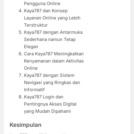
Pengguna Online
Kaya787 dan Konsep
Layanan Online yang Lebih
Terstruktur
Kaya787 dengan Antarmuka
Sederhana namun Tetap
Elegan
Cara Kaya787 Meningkatkan
Kenyamanan dalam Aktivitas
Online
Kaya787 dengan Sistem
Navigasi yang Ringkas dan
Informatif
Kaya787 Login dan
Pentingnya Akses Digital
yang Mudah Dipahami
Kesimpulan