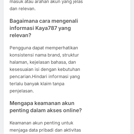
masuk atau arahan akun yang jelas
dan relevan.
Bagaimana cara mengenali
informasi Kaya787 yang
relevan?
Pengguna dapat memperhatikan
konsistensi nama brand, struktur
halaman, kejelasan bahasa, dan
kesesuaian isi dengan kebutuhan
pencarian.Hindari informasi yang
terlalu banyak klaim tanpa
penjelasan.
Mengapa keamanan akun
penting dalam akses online?
Keamanan akun penting untuk
menjaga data pribadi dan aktivitas