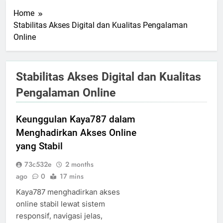
Home
Stabilitas Akses Digital dan Kualitas Pengalaman
Online
Stabilitas Akses Digital dan Kualitas
Pengalaman Online
Keunggulan Kaya787 dalam
Menghadirkan Akses Online
yang Stabil
73c532e
2 months
ago
0
17 mins
Kaya787 menghadirkan akses
online stabil lewat sistem
responsif, navigasi jelas,