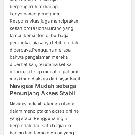
berpengaruh terhadap
kenyamanan pengguna.
Responsivitas juga menciptakan
kesan profesional.Brand yang
tampil konsisten di berbagai
perangkat biasanya lebih mudah
dipercaya.Pengguna merasa
bahwa pengalaman mereka
diperhatikan, terutama ketika
informasi tetap mudah dipahami
meskipun diakses dari layar kecil.
Navigasi Mudah sebagai
Penunjang Akses Stabil
Navigasi adalah elemen utama
dalam menciptakan akses online
yang stabil.Pengguna ingin
berpindah dari satu bagian ke
bagian lain tanpa merasa yang