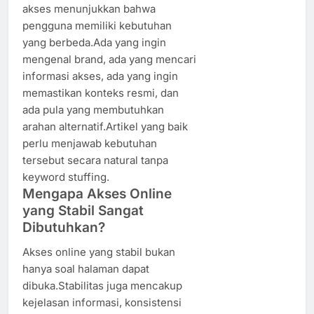
akses menunjukkan bahwa
pengguna memiliki kebutuhan
yang berbeda.Ada yang ingin
mengenal brand, ada yang mencari
informasi akses, ada yang ingin
memastikan konteks resmi, dan
ada pula yang membutuhkan
arahan alternatif.Artikel yang baik
perlu menjawab kebutuhan
tersebut secara natural tanpa
keyword stuffing.
Mengapa Akses Online
yang Stabil Sangat
Dibutuhkan?
Akses online yang stabil bukan
hanya soal halaman dapat
dibuka.Stabilitas juga mencakup
kejelasan informasi, konsistensi