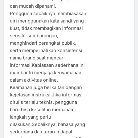
dan mudah dipahami.
Pengguna sebaiknya membiasakan
diri menggunakan kata sandi yang
kuat, tidak membagikan informasi
sensitif sembarangan,
menghindari perangkat publik,
serta memperhatikan konsistensi
nama brand saat mencari
informasi.Kebiasaan sederhana ini
membantu menjaga kenyamanan
dalam aktivitas online.
Keamanan juga berkaitan dengan
kejelasan instruksi.Jika informasi
ditulis terlalu teknis, pengguna
baru bisa kesulitan memahami
langkah yang perlu
dilakukan.Sebaliknya, bahasa yang
sederhana dan terarah dapat