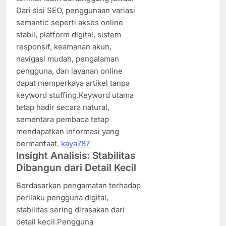
Dari sisi SEO, penggunaan variasi
semantic seperti akses online
stabil, platform digital, sistem
responsif, keamanan akun,
navigasi mudah, pengalaman
pengguna, dan layanan online
dapat memperkaya artikel tanpa
keyword stuffing.Keyword utama
tetap hadir secara natural,
sementara pembaca tetap
mendapatkan informasi yang
bermanfaat.
kaya787
Insight Analisis: Stabilitas
Dibangun dari Detail Kecil
Berdasarkan pengamatan terhadap
perilaku pengguna digital,
stabilitas sering dirasakan dari
detail kecil.Pengguna