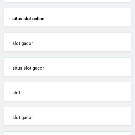
situs slot online
slot gacor
situs slot gacor
slot
slot gacor