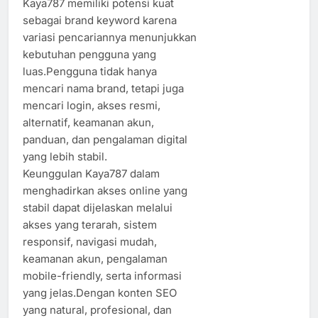
Kaya787 memiliki potensi kuat
sebagai brand keyword karena
variasi pencariannya menunjukkan
kebutuhan pengguna yang
luas.Pengguna tidak hanya
mencari nama brand, tetapi juga
mencari login, akses resmi,
alternatif, keamanan akun,
panduan, dan pengalaman digital
yang lebih stabil.
Keunggulan Kaya787 dalam
menghadirkan akses online yang
stabil dapat dijelaskan melalui
akses yang terarah, sistem
responsif, navigasi mudah,
keamanan akun, pengalaman
mobile-friendly, serta informasi
yang jelas.Dengan konten SEO
yang natural, profesional, dan