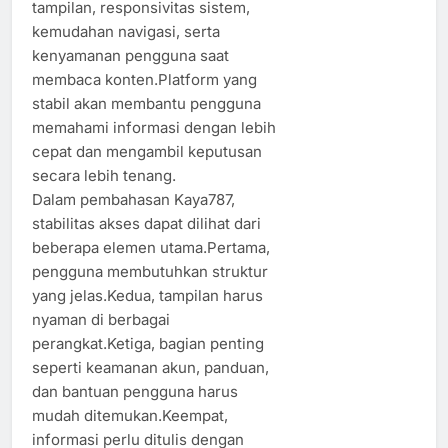
tampilan, responsivitas sistem,
kemudahan navigasi, serta
kenyamanan pengguna saat
membaca konten.Platform yang
stabil akan membantu pengguna
memahami informasi dengan lebih
cepat dan mengambil keputusan
secara lebih tenang.
Dalam pembahasan Kaya787,
stabilitas akses dapat dilihat dari
beberapa elemen utama.Pertama,
pengguna membutuhkan struktur
yang jelas.Kedua, tampilan harus
nyaman di berbagai
perangkat.Ketiga, bagian penting
seperti keamanan akun, panduan,
dan bantuan pengguna harus
mudah ditemukan.Keempat,
informasi perlu ditulis dengan