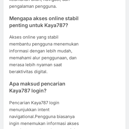
pengalaman pengguna.
Mengapa akses online stabil
penting untuk Kaya787?
Akses online yang stabil
membantu pengguna menemukan
informasi dengan lebih mudah,
memahami alur penggunaan, dan
merasa lebih nyaman saat
beraktivitas digital.
Apa maksud pencarian
Kaya787 login?
Pencarian Kaya787 login
menunjukkan intent
navigational.Pengguna biasanya
ingin menemukan informasi akses