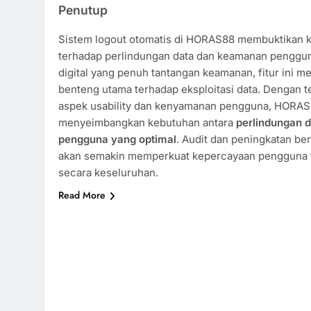
Penutup
Sistem logout otomatis di HORAS88 membuktikan 
terhadap perlindungan data dan keamanan penggun
digital yang penuh tantangan keamanan, fitur ini me
benteng utama terhadap eksploitasi data. Dengan 
aspek usability dan kenyamanan pengguna, HOR
menyeimbangkan kebutuhan antara
perlindungan d
pengguna yang optimal
. Audit dan peningkatan ber
akan semakin memperkuat kepercayaan pengguna t
secara keseluruhan.
Read More