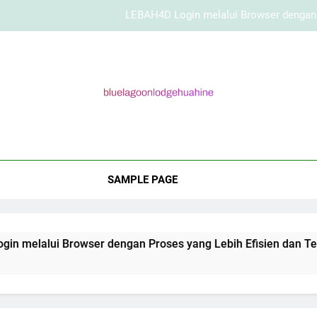
LEBAH4D Login melalui Browser dengan P
Login KAYA787 melalui Bro
Panduan Mengatasi Notifikasi Kesal
EDWINSLOT Login melalui Brow
e Lagoon Lodge Huahi
LEBAH4D Login melalui Browser dengan P
uasana Eksotis Dengan Penginapan Di Blue Lagoon Lodge Huah
Login KAYA787 melalui Bro
SAMPLE PAGE
Panduan Mengatasi Notifikasi Kesal
Browser dengan Proses yang Lebih Efisien dan Terarah