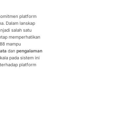
komitmen platform
a. Dalam lanskap
njadi salah satu
tetap memperhatikan
AS88 mampu
ata
dan
pengalaman
kala pada sistem ini
erhadap platform