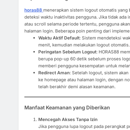
horas88
menerapkan sistem logout otomatis yang 
deteksi waktu inaktivitas pengguna. Jika tidak ada in
atau scroll selama periode tertentu, pengguna aka
halaman login. Beberapa poin penting dari implement
Waktu Aktif Default
: Sistem mendeteksi wak
menit, kemudian melakukan logout otomatis.
Peringatan Sebelum Logout
: HORAS88 memb
berupa pop-up 60 detik sebelum proses log
memberi pengguna kesempatan untuk melanj
Redirect Aman
: Setelah logout, sistem aka
ke homepage atau halaman login, dengan not
telah berakhir demi alasan keamanan.
Manfaat Keamanan yang Diberikan
Mencegah Akses Tanpa Izin
Jika pengguna lupa logout pada perangkat pu