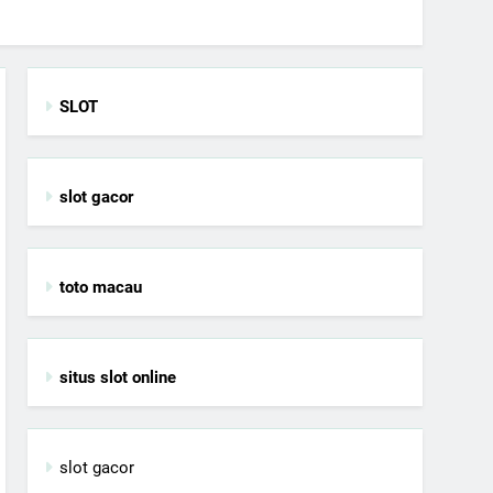
SLOT
slot gacor
toto macau
situs slot online
slot gacor