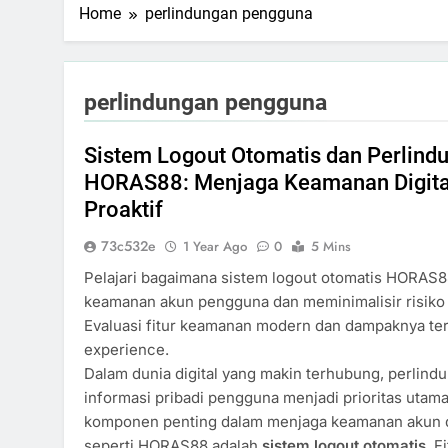
Home
perlindungan pengguna
perlindungan pengguna
Sistem Logout Otomatis dan Perlind
HORAS88: Menjaga Keamanan Digita
Proaktif
73c532e
1 Year Ago
0
5 Mins
Pelajari bagaimana sistem logout otomatis HORAS
keamanan akun pengguna dan meminimalisir risiko 
Evaluasi fitur keamanan modern dan dampaknya te
experience.
Dalam dunia digital yang makin terhubung, perlind
informasi pribadi pengguna menjadi prioritas utama
komponen penting dalam menjaga keamanan akun di
seperti HORAS88 adalah
sistem logout otomatis
. F