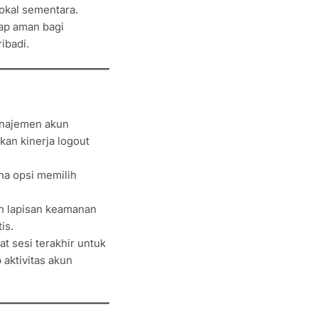
okal sementara.
ap aman bagi
ibadi.
manajemen akun
an kinerja logout
a opsi memilih
 lapisan keamanan
is.
t sesi terakhir untuk
aktivitas akun