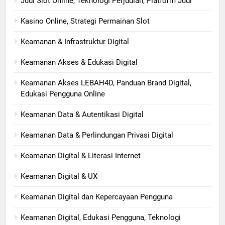
Judi Slot Online, Teknologi Perjudian, Platform Judi
Kasino Online, Strategi Permainan Slot
Keamanan & Infrastruktur Digital
Keamanan Akses & Edukasi Digital
Keamanan Akses LEBAH4D, Panduan Brand Digital,
Edukasi Pengguna Online
Keamanan Data & Autentikasi Digital
Keamanan Data & Perlindungan Privasi Digital
Keamanan Digital & Literasi Internet
Keamanan Digital & UX
Keamanan Digital dan Kepercayaan Pengguna
Keamanan Digital, Edukasi Pengguna, Teknologi