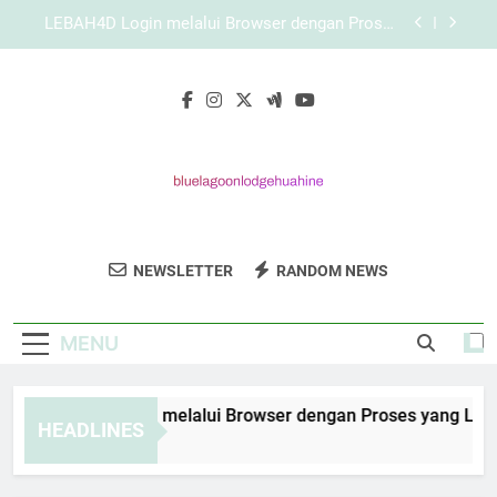
Skip
Login KAYA787 melalui Browser dengan Proses
to
yang Lebih Efisien
content
Panduan Mengatasi Notifikasi Kesalahan saat
Login KAYA787 secara Tepat
EDWINSLOT Login melalui Browser dengan
Proses yang Lebih Efisien
LEBAH4D Login melalui Browser dengan Proses
yang Lebih Efisien dan Terarah
Login KAYA787 melalui Browser dengan Proses
yang Lebih Efisien
Blue Lagoon
Nikmati Suasana Eksotis Dengan
Panduan Mengatasi Notifikasi Kesalahan saat
NEWSLETTER
RANDOM NEWS
Lodge Huahine
Login KAYA787 secara Tepat
Penginapan Di Blue Lagoon Lodge Huahine.
Pengalaman Tak Terlupakan Di Pulau Yang
MENU
Indah.
DWINSLOT Login melalui Browser dengan Proses yang Lebih E
HEADLINES
 Weeks Ago