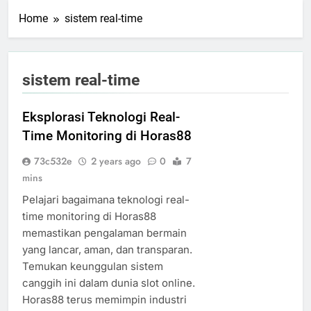
Home
sistem real-time
sistem real-time
Eksplorasi Teknologi Real-
Time Monitoring di Horas88
73c532e
2 years ago
0
7
mins
Pelajari bagaimana teknologi real-
time monitoring di Horas88
memastikan pengalaman bermain
yang lancar, aman, dan transparan.
Temukan keunggulan sistem
canggih ini dalam dunia slot online.
Horas88 terus memimpin industri