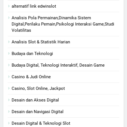
alternatif link edwinslot
Analisis Pola Permainan,Dinamika Sistem
Digital,Perilaku Pemain,Psikologi Interaksi Game,Studi
Volatilitas
Analisis Slot & Statistik Harian
Budaya dan Teknologi
Budaya Digital, Teknologi Interaktif, Desain Game
Casino & Judi Online
Casino, Slot Online, Jackpot
Desain dan Akses Digital
Desain dan Navigasi Digital
Desain Digital & Teknologi Slot