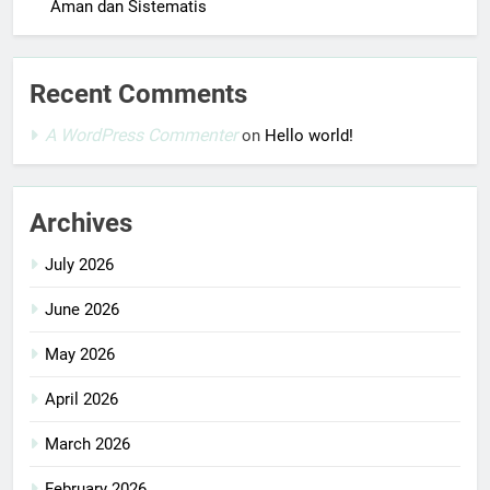
Aman dan Sistematis
Recent Comments
A WordPress Commenter
on
Hello world!
Archives
July 2026
June 2026
May 2026
April 2026
March 2026
February 2026