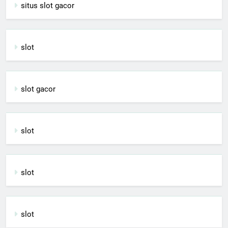
situs slot gacor
slot
slot gacor
slot
slot
slot