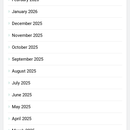
January 2026
December 2025
November 2025
October 2025
September 2025
August 2025
July 2025
June 2025
May 2025
April 2025