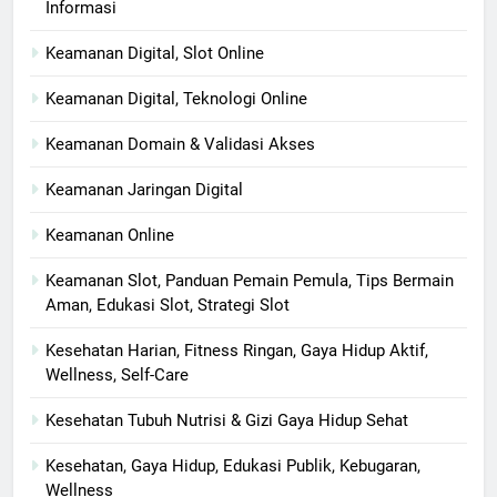
Informasi
Keamanan Digital, Slot Online
Keamanan Digital, Teknologi Online
Keamanan Domain & Validasi Akses
Keamanan Jaringan Digital
Keamanan Online
Keamanan Slot, Panduan Pemain Pemula, Tips Bermain
Aman, Edukasi Slot, Strategi Slot
Kesehatan Harian, Fitness Ringan, Gaya Hidup Aktif,
Wellness, Self-Care
Kesehatan Tubuh Nutrisi & Gizi Gaya Hidup Sehat
Kesehatan, Gaya Hidup, Edukasi Publik, Kebugaran,
Wellness