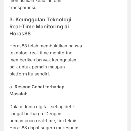
memastikan keadilan dan
transparansi.
3. Keunggulan Teknologi
Real-Time Monitoring di
Horas88
Horas88 telah membuktikan bahwa
teknologi real-time monitoring
memberikan banyak keunggulan,
baik untuk pemain maupun
platform itu sendiri.
a. Respon Cepat terhadap
Masalah
Dalam dunia digital, setiap detik
sangat berharga. Dengan
pemantauan real-time, tim teknis
Horas88 dapat segera merespons