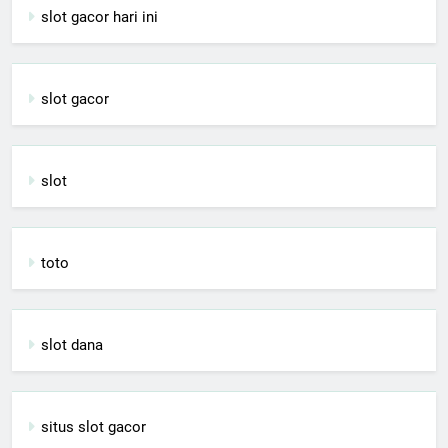
slot gacor hari ini
slot gacor
slot
toto
slot dana
situs slot gacor