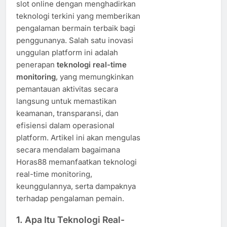
slot online dengan menghadirkan
teknologi terkini yang memberikan
pengalaman bermain terbaik bagi
penggunanya. Salah satu inovasi
unggulan platform ini adalah
penerapan
teknologi real-time
monitoring
, yang memungkinkan
pemantauan aktivitas secara
langsung untuk memastikan
keamanan, transparansi, dan
efisiensi dalam operasional
platform. Artikel ini akan mengulas
secara mendalam bagaimana
Horas88 memanfaatkan teknologi
real-time monitoring,
keunggulannya, serta dampaknya
terhadap pengalaman pemain.
1. Apa Itu Teknologi Real-