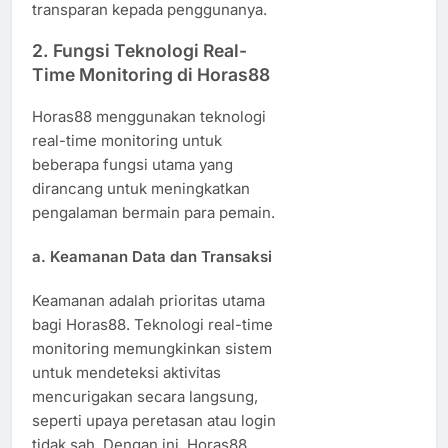
transparan kepada penggunanya.
2. Fungsi Teknologi Real-
Time Monitoring di Horas88
Horas88 menggunakan teknologi
real-time monitoring untuk
beberapa fungsi utama yang
dirancang untuk meningkatkan
pengalaman bermain para pemain.
a. Keamanan Data dan Transaksi
Keamanan adalah prioritas utama
bagi Horas88. Teknologi real-time
monitoring memungkinkan sistem
untuk mendeteksi aktivitas
mencurigakan secara langsung,
seperti upaya peretasan atau login
tidak sah. Dengan ini, Horas88