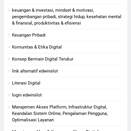
keuangan & investasi, mindset & motivasi,
pengembangan pribadi, strategi hidup, kesehatan mental
& finansial, produktivitas & efisiensi
Keuangan Pribadi
Komunitas & Etika Digital
Konsep Bermain Digital Terukur
link alternatif edwinslot
Literasi Digital
login edwinslot
Manajemen Akses Platform, Infrastruktur Digital,
Keandalan Sistem Online, Pengalaman Pengguna,
Optimalisasi Layanan