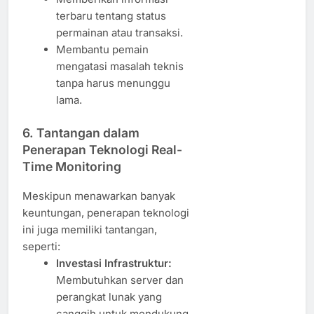
terbaru tentang status
permainan atau transaksi.
Membantu pemain
mengatasi masalah teknis
tanpa harus menunggu
lama.
6. Tantangan dalam
Penerapan Teknologi Real-
Time Monitoring
Meskipun menawarkan banyak
keuntungan, penerapan teknologi
ini juga memiliki tantangan,
seperti:
Investasi Infrastruktur:
Membutuhkan server dan
perangkat lunak yang
canggih untuk mendukung