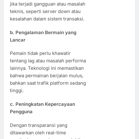
jika terjadi gangguan atau masalah
teknis, seperti server down atau
kesalahan dalam sistem transaksi.
b. Pengalaman Bermain yang
Lancar
Pemain tidak perlu khawatir
tentang lag atau masalah performa
lainnya. Teknologi ini memastikan
bahwa permainan berjalan mulus,
bahkan saat trafik platform sedang
tinggi.
c. Peningkatan Kepercayaan
Pengguna
Dengan transparansi yang
ditawarkan oleh real-time