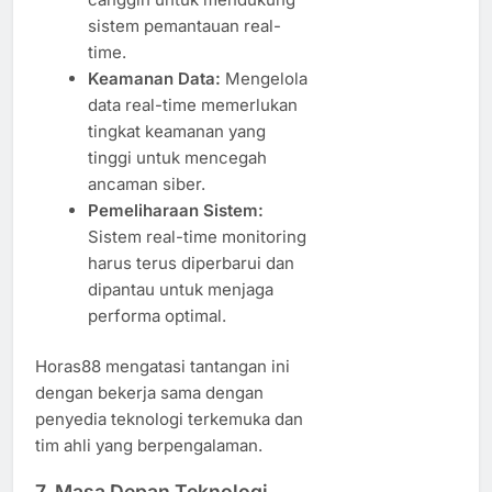
sistem pemantauan real-
time.
Keamanan Data:
Mengelola
data real-time memerlukan
tingkat keamanan yang
tinggi untuk mencegah
ancaman siber.
Pemeliharaan Sistem:
Sistem real-time monitoring
harus terus diperbarui dan
dipantau untuk menjaga
performa optimal.
Horas88 mengatasi tantangan ini
dengan bekerja sama dengan
penyedia teknologi terkemuka dan
tim ahli yang berpengalaman.
7. Masa Depan Teknologi