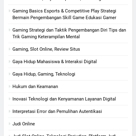
Gaming Basics Esports & Competitive Play Strategi
Bermain Pengembangan Skill Game Edukasi Gamer
Gaming Strategi dan Taktik Pengembangan Diri Tips dan
Trik Gaming Keterampilan Mental
Gaming, Slot Online, Review Situs
Gaya Hidup Mahasiswa & Interaksi Digital
Gaya Hidup, Gaming, Teknologi
Hukum dan Keamanan
Inovasi Teknologi dan Kenyamanan Layanan Digital
Interpretasi Error dan Pemulihan Autentikasi
Judi Online