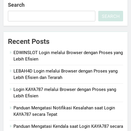
Search
SEARCH
Recent Posts
EDWINSLOT Login melalui Browser dengan Proses yang
Lebih Efisien
LEBAH4D Login melalui Browser dengan Proses yang
Lebih Efisien dan Terarah
Login KAYA787 melalui Browser dengan Proses yang
Lebih Efisien
Panduan Mengatasi Notifikasi Kesalahan saat Login
KAYA787 secara Tepat
Panduan Mengatasi Kendala saat Login KAYA787 secara