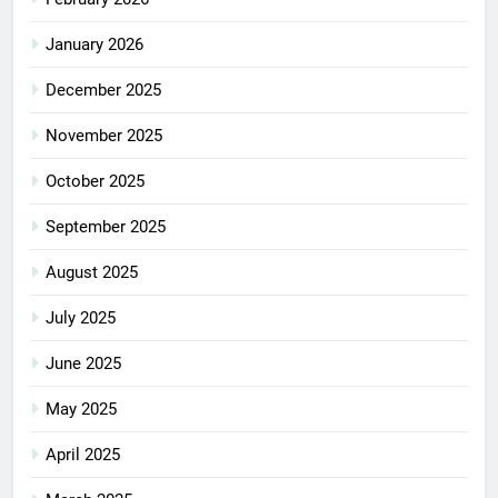
January 2026
December 2025
November 2025
October 2025
September 2025
August 2025
July 2025
June 2025
May 2025
April 2025