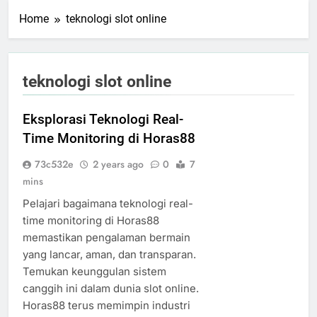
Home
teknologi slot online
teknologi slot online
Eksplorasi Teknologi Real-
Time Monitoring di Horas88
73c532e
2 years ago
0
7
mins
Pelajari bagaimana teknologi real-
time monitoring di Horas88
memastikan pengalaman bermain
yang lancar, aman, dan transparan.
Temukan keunggulan sistem
canggih ini dalam dunia slot online.
Horas88 terus memimpin industri