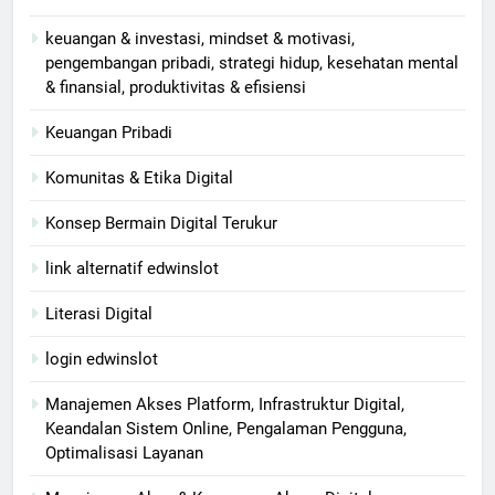
keuangan & investasi, mindset & motivasi,
pengembangan pribadi, strategi hidup, kesehatan mental
& finansial, produktivitas & efisiensi
Keuangan Pribadi
Komunitas & Etika Digital
Konsep Bermain Digital Terukur
link alternatif edwinslot
Literasi Digital
login edwinslot
Manajemen Akses Platform, Infrastruktur Digital,
Keandalan Sistem Online, Pengalaman Pengguna,
Optimalisasi Layanan