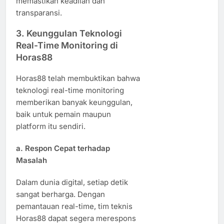
memastikan keadilan dan
transparansi.
3. Keunggulan Teknologi
Real-Time Monitoring di
Horas88
Horas88 telah membuktikan bahwa
teknologi real-time monitoring
memberikan banyak keunggulan,
baik untuk pemain maupun
platform itu sendiri.
a. Respon Cepat terhadap
Masalah
Dalam dunia digital, setiap detik
sangat berharga. Dengan
pemantauan real-time, tim teknis
Horas88 dapat segera merespons