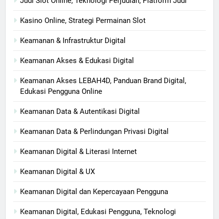
Judi Slot Online, Teknologi Perjudian, Platform Judi
Kasino Online, Strategi Permainan Slot
Keamanan & Infrastruktur Digital
Keamanan Akses & Edukasi Digital
Keamanan Akses LEBAH4D, Panduan Brand Digital,
Edukasi Pengguna Online
Keamanan Data & Autentikasi Digital
Keamanan Data & Perlindungan Privasi Digital
Keamanan Digital & Literasi Internet
Keamanan Digital & UX
Keamanan Digital dan Kepercayaan Pengguna
Keamanan Digital, Edukasi Pengguna, Teknologi