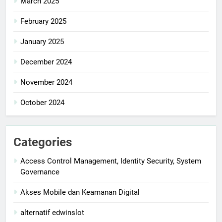
March 2025
February 2025
January 2025
December 2024
November 2024
October 2024
Categories
Access Control Management, Identity Security, System
Governance
Akses Mobile dan Keamanan Digital
alternatif edwinslot