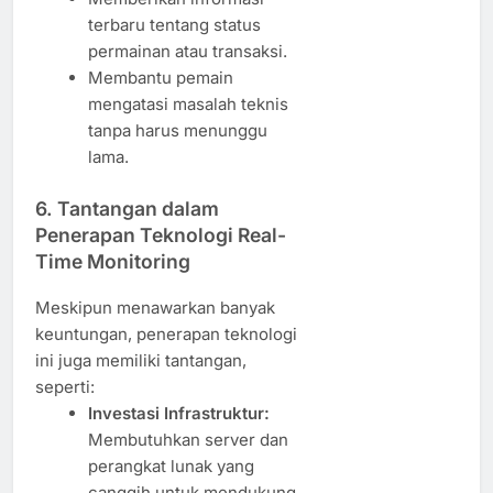
terbaru tentang status
permainan atau transaksi.
Membantu pemain
mengatasi masalah teknis
tanpa harus menunggu
lama.
6. Tantangan dalam
Penerapan Teknologi Real-
Time Monitoring
Meskipun menawarkan banyak
keuntungan, penerapan teknologi
ini juga memiliki tantangan,
seperti:
Investasi Infrastruktur:
Membutuhkan server dan
perangkat lunak yang
canggih untuk mendukung