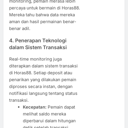
monitoring, pemain merasa lebih
percaya untuk bermain di Horas88.
Mereka tahu bahwa data mereka
aman dan hasil permainan benar-
benar adil.
4. Penerapan Teknologi
dalam Sistem Transaksi
Real-time monitoring juga
diterapkan dalam sistem transaksi
di Horas88. Setiap deposit atau
penarikan yang dilakukan pemain
diproses secara instan, dengan
notifikasi langsung tentang status
transaksi.
Kecepatan:
Pemain dapat
melihat saldo mereka
diperbarui dalam hitungan
detik setelah transaksi