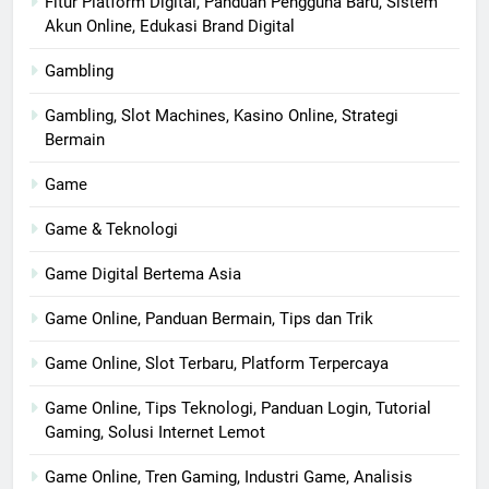
Fitur Platform Digital, Panduan Pengguna Baru, Sistem
Akun Online, Edukasi Brand Digital
Gambling
Gambling, Slot Machines, Kasino Online, Strategi
Bermain
Game
Game & Teknologi
Game Digital Bertema Asia
Game Online, Panduan Bermain, Tips dan Trik
Game Online, Slot Terbaru, Platform Terpercaya
Game Online, Tips Teknologi, Panduan Login, Tutorial
Gaming, Solusi Internet Lemot
Game Online, Tren Gaming, Industri Game, Analisis