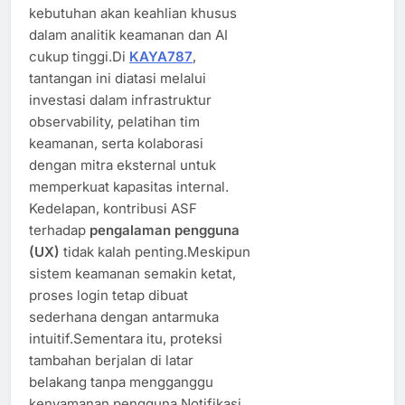
kebutuhan akan keahlian khusus
dalam analitik keamanan dan AI
cukup tinggi.Di
KAYA787
,
tantangan ini diatasi melalui
investasi dalam infrastruktur
observability, pelatihan tim
keamanan, serta kolaborasi
dengan mitra eksternal untuk
memperkuat kapasitas internal.
Kedelapan, kontribusi ASF
terhadap
pengalaman pengguna
(UX)
tidak kalah penting.Meskipun
sistem keamanan semakin ketat,
proses login tetap dibuat
sederhana dengan antarmuka
intuitif.Sementara itu, proteksi
tambahan berjalan di latar
belakang tanpa mengganggu
kenyamanan pengguna.Notifikasi