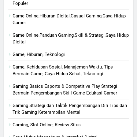
Populer
Game Online,Hiburan Digital,Casual Gaming,Gaya Hidup
Gamer
Game Online,Panduan Gaming,Skill & Strategi,Gaya Hidup
Digital
Game, Hiburan, Teknologi
Game, Kehidupan Sosial, Manajemen Waktu, Tips
Bermain Game, Gaya Hidup Sehat, Teknologi
Gaming Basics Esports & Competitive Play Strategi
Bermain Pengembangan Skill Game Edukasi Gamer
Gaming Strategi dan Taktik Pengembangan Diri Tips dan
Trik Gaming Keterampilan Mental
Gaming, Slot Online, Review Situs