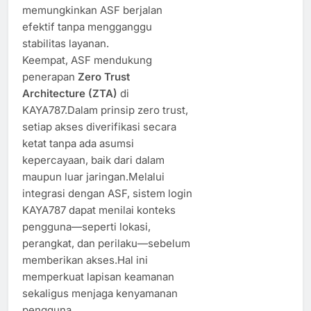
memungkinkan ASF berjalan
efektif tanpa mengganggu
stabilitas layanan.
Keempat, ASF mendukung
penerapan
Zero Trust
Architecture (ZTA)
di
KAYA787.Dalam prinsip zero trust,
setiap akses diverifikasi secara
ketat tanpa ada asumsi
kepercayaan, baik dari dalam
maupun luar jaringan.Melalui
integrasi dengan ASF, sistem login
KAYA787 dapat menilai konteks
pengguna—seperti lokasi,
perangkat, dan perilaku—sebelum
memberikan akses.Hal ini
memperkuat lapisan keamanan
sekaligus menjaga kenyamanan
pengguna.