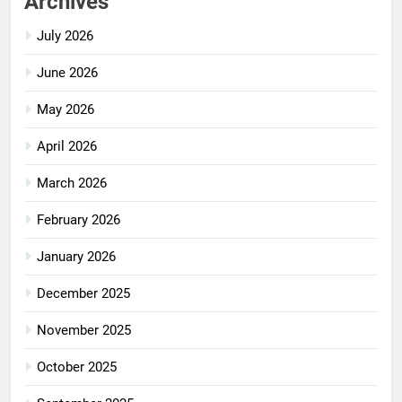
Archives
July 2026
June 2026
May 2026
April 2026
March 2026
February 2026
January 2026
December 2025
November 2025
October 2025