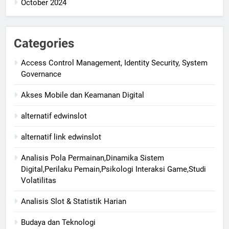
October 2024
Categories
Access Control Management, Identity Security, System
Governance
Akses Mobile dan Keamanan Digital
alternatif edwinslot
alternatif link edwinslot
Analisis Pola Permainan,Dinamika Sistem
Digital,Perilaku Pemain,Psikologi Interaksi Game,Studi
Volatilitas
Analisis Slot & Statistik Harian
Budaya dan Teknologi