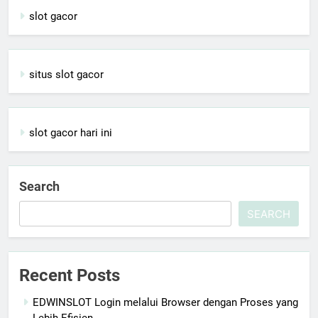
slot gacor
situs slot gacor
slot gacor hari ini
Search
SEARCH
Recent Posts
EDWINSLOT Login melalui Browser dengan Proses yang
Lebih Efisien