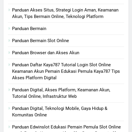
Panduan Akses Situs, Strategi Login Aman, Keamanan
Akun, Tips Bermain Online, Teknologi Platform
Panduan Bermain
Panduan Bermain Slot Online
Panduan Browser dan Akses Akun
Panduan Daftar Kaya787 Tutorial Login Slot Online
Keamanan Akun Pemain Edukasi Pemula Kaya787 Tips
Akses Platform Digital
Panduan Digital, Akses Platform, Keamanan Akun,
Tutorial Online, Infrastruktur Web
Panduan Digital, Teknologi Mobile, Gaya Hidup &
Komunitas Online
Panduan Edwinslot Edukasi Pemain Pemula Slot Online