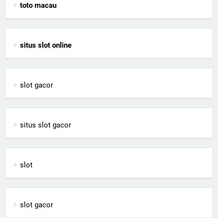
toto macau
situs slot online
slot gacor
situs slot gacor
slot
slot gacor