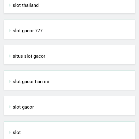
slot thailand
slot gacor 777
situs slot gacor
slot gacor hari ini
slot gacor
slot