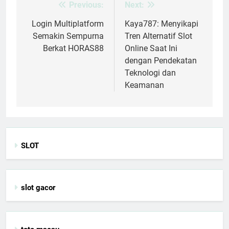
Previous:
Next:
Post
navigation
Login Multiplatform
Kaya787: Menyikapi
Semakin Sempurna
Tren Alternatif Slot
Berkat HORAS88
Online Saat Ini
dengan Pendekatan
Teknologi dan
Keamanan
SLOT
slot gacor