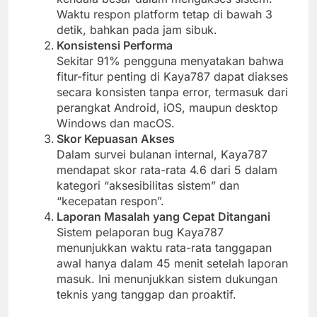
Waktu respon platform tetap di bawah 3
detik, bahkan pada jam sibuk.
Konsistensi Performa
Sekitar 91% pengguna menyatakan bahwa
fitur-fitur penting di Kaya787 dapat diakses
secara konsisten tanpa error, termasuk dari
perangkat Android, iOS, maupun desktop
Windows dan macOS.
Skor Kepuasan Akses
Dalam survei bulanan internal, Kaya787
mendapat skor rata-rata 4.6 dari 5 dalam
kategori “aksesibilitas sistem” dan
“kecepatan respon”.
Laporan Masalah yang Cepat Ditangani
Sistem pelaporan bug Kaya787
menunjukkan waktu rata-rata tanggapan
awal hanya dalam 45 menit setelah laporan
masuk. Ini menunjukkan sistem dukungan
teknis yang tanggap dan proaktif.