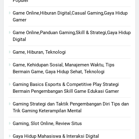
Populer
Game Online,Hiburan Digital,Casual Gaming,Gaya Hidup
Gamer
Game Online,Panduan Gaming,Skill & Strategi,Gaya Hidup
Digital
Game, Hiburan, Teknologi
Game, Kehidupan Sosial, Manajemen Waktu, Tips
Bermain Game, Gaya Hidup Sehat, Teknologi
Gaming Basics Esports & Competitive Play Strategi
Bermain Pengembangan Skill Game Edukasi Gamer
Gaming Strategi dan Taktik Pengembangan Diri Tips dan
Trik Gaming Keterampilan Mental
Gaming, Slot Online, Review Situs
Gaya Hidup Mahasiswa & Interaksi Digital