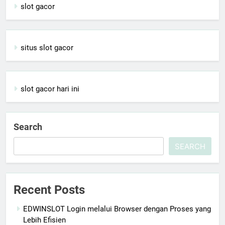
slot gacor
situs slot gacor
slot gacor hari ini
Search
SEARCH
Recent Posts
EDWINSLOT Login melalui Browser dengan Proses yang
Lebih Efisien