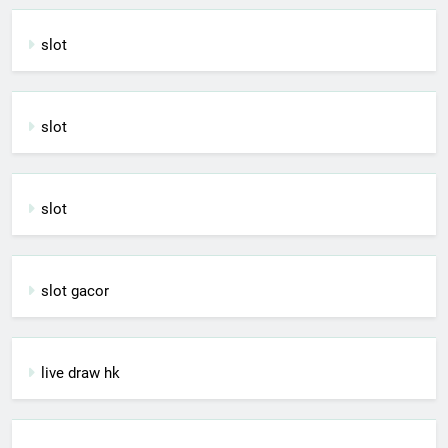
slot
slot
slot
slot gacor
live draw hk