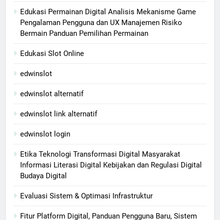
Edukasi Permainan Digital Analisis Mekanisme Game
Pengalaman Pengguna dan UX Manajemen Risiko
Bermain Panduan Pemilihan Permainan
Edukasi Slot Online
edwinslot
edwinslot alternatif
edwinslot link alternatif
edwinslot login
Etika Teknologi Transformasi Digital Masyarakat
Informasi Literasi Digital Kebijakan dan Regulasi Digital
Budaya Digital
Evaluasi Sistem & Optimasi Infrastruktur
Fitur Platform Digital, Panduan Pengguna Baru, Sistem