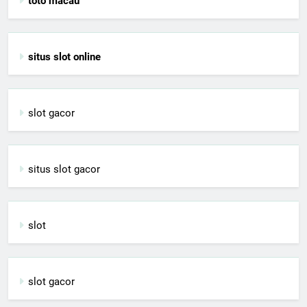
toto macau
situs slot online
slot gacor
situs slot gacor
slot
slot gacor