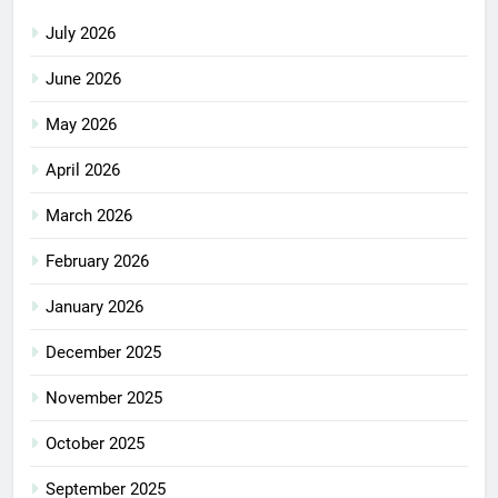
July 2026
June 2026
May 2026
April 2026
March 2026
February 2026
January 2026
December 2025
November 2025
October 2025
September 2025