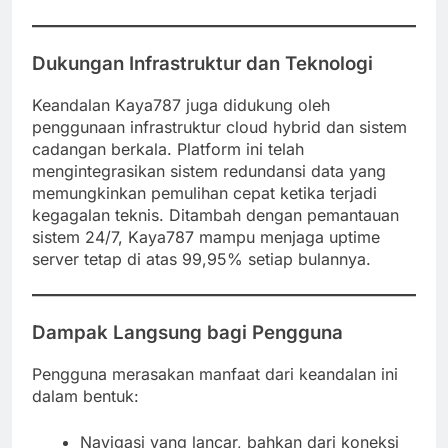
Dukungan Infrastruktur dan Teknologi
Keandalan Kaya787 juga didukung oleh
penggunaan infrastruktur cloud hybrid dan sistem
cadangan berkala. Platform ini telah
mengintegrasikan sistem redundansi data yang
memungkinkan pemulihan cepat ketika terjadi
kegagalan teknis. Ditambah dengan pemantauan
sistem 24/7, Kaya787 mampu menjaga uptime
server tetap di atas 99,95% setiap bulannya.
Dampak Langsung bagi Pengguna
Pengguna merasakan manfaat dari keandalan ini
dalam bentuk:
Navigasi yang lancar, bahkan dari koneksi