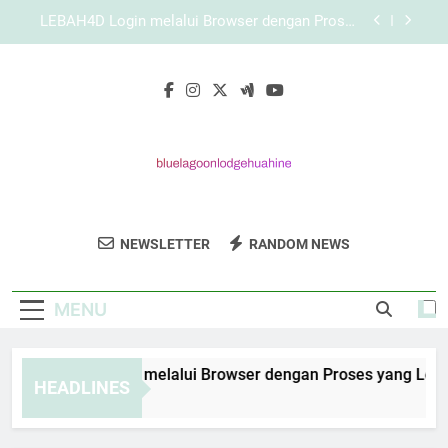
Skip
Login KAYA787 melalui Browser dengan Proses
to
yang Lebih Efisien
content
Panduan Mengatasi Notifikasi Kesalahan saat
Login KAYA787 secara Tepat
EDWINSLOT Login melalui Browser dengan
Proses yang Lebih Efisien
LEBAH4D Login melalui Browser dengan Proses
yang Lebih Efisien dan Terarah
Login KAYA787 melalui Browser dengan Proses
yang Lebih Efisien
Blue Lagoon
Nikmati Suasana Eksotis Dengan
Panduan Mengatasi Notifikasi Kesalahan saat
NEWSLETTER
RANDOM NEWS
Lodge Huahine
Login KAYA787 secara Tepat
Penginapan Di Blue Lagoon Lodge Huahine.
Pengalaman Tak Terlupakan Di Pulau Yang
MENU
Indah.
WINSLOT Login melalui Browser dengan Proses yang Lebih Efi
HEADLINES
eeks Ago